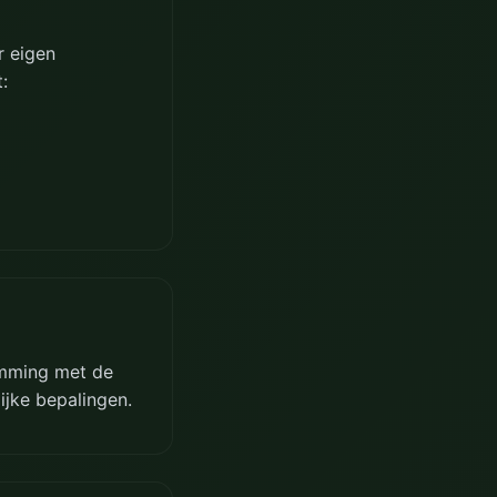
r eigen
:
emming met de
ijke bepalingen.