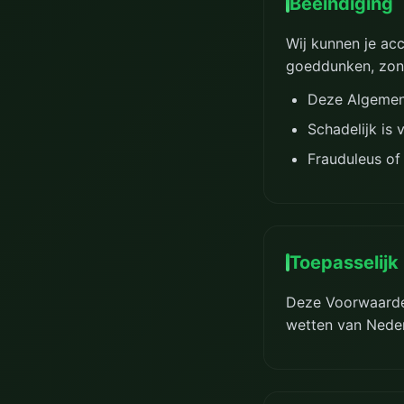
Beëindiging
Wij kunnen je ac
goeddunken, zond
Deze Algemen
Schadelijk is
Frauduleus of i
Toepasselijk
Deze Voorwaarde
wetten van Neder