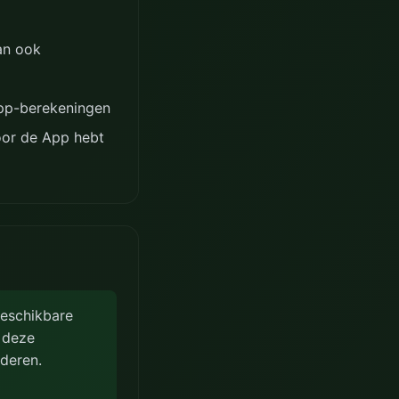
an ook
 App-berekeningen
voor de App hebt
eschikbare
 deze
deren.