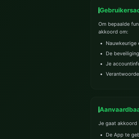
Gebruikersa
Om bepaalde func
akkoord om:
Nauwkeurige e
De beveiligin
Je accountinf
Verantwoordeli
Aanvaardbaa
Je gaat akkoord 
De App te geb