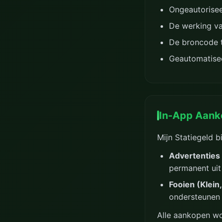
Ongeautorisee
De werking va
De broncode t
Geautomatisee
In-App Aank
Mijn Statiegeld 
Advertenties
permanent uit
Fooien (Klein
ondersteunen 
Alle aankopen wo