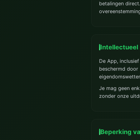
betalingen direc
overeenstemmin
Intellectuee
De App, inclusief
beschermd door i
eigendomswetten
Je mag geen enke
zonder onze uitdr
Beperking va